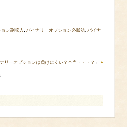
ション副収入
,
バイナリーオプション必勝法
,
バイナ
ナリーオプションは負けにくい？本当・・・？
」
」