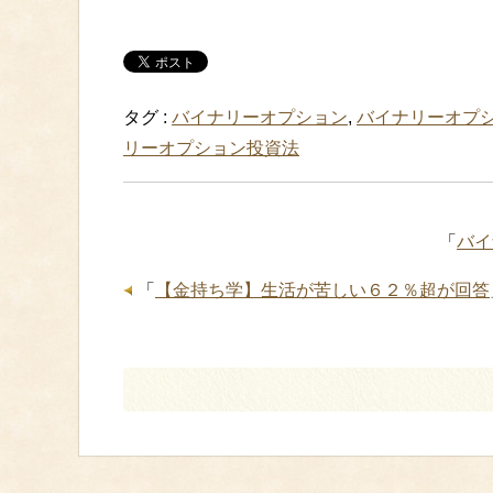
タグ :
バイナリーオプション
,
バイナリーオプ
リーオプション投資法
「
バイ
「
【金持ち学】生活が苦しい６２％超が回答