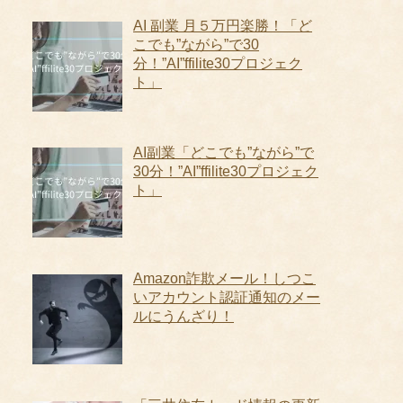
AI 副業 月５万円楽勝！「ど
こでも”ながら”で30
分！”AI”ffilite30プロジェク
ト」
AI副業「どこでも”ながら”で
30分！”AI”ffilite30プロジェク
ト」
Amazon詐欺メール！しつこ
いアカウント認証通知のメー
ルにうんざり！