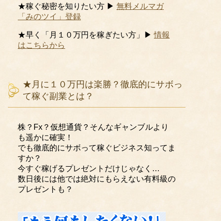
★稼ぐ秘密を知りたい方 ▶
無料メルマガ
「みのツイ」登録
★早く「月１０万円を稼ぎたい方」▶
情報
はこちらから
★月に１０万円は楽勝？徹底的にサボっ
て稼ぐ副業とは？
株？Fx？仮想通貨？そんなギャンブルより
も遥かに確実！
でも徹底的にサボって稼ぐビジネス知ってま
すか？
今すぐ稼げるプレゼントだけじゃなく…
数日後には他では絶対にもらえない有料級の
プレゼントも？