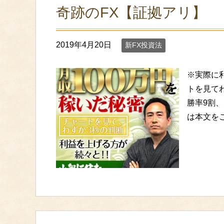
奇跡のFX【証拠アリ】
2019年4月20日
新FX投資法
※実際に
トを見て
勝率9割、
は本文を