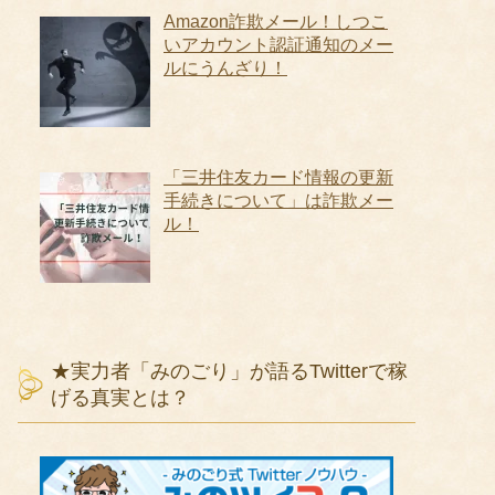
Amazon詐欺メール！しつこ
いアカウント認証通知のメー
ルにうんざり！
「三井住友カード情報の更新
手続きについて」は詐欺メー
ル！
★実力者「みのごり」が語るTwitterで稼
げる真実とは？