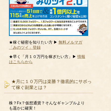
★稼ぐ秘密を知りたい方 ▶
無料メルマガ
「みのツイ」登録
★早く「月１０万円を稼ぎたい方」▶
情報
はこちらから
★月に１０万円は楽勝？徹底的にサボっ
て稼ぐ副業とは？
株？Fx？仮想通貨？そんなギャンブルより
も遥かに確実！