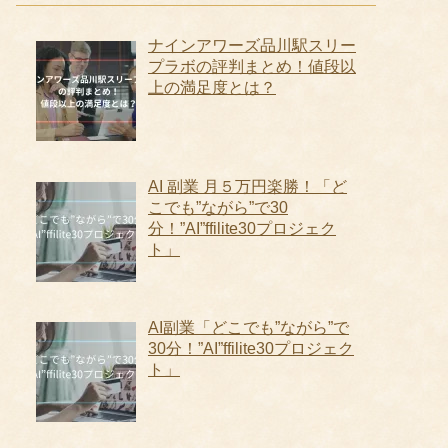
ナインアワーズ品川駅スリー
プラボの評判まとめ！値段以
上の満足度とは？
AI 副業 月５万円楽勝！「ど
こでも”ながら”で30
分！”AI”ffilite30プロジェク
ト」
AI副業「どこでも”ながら”で
30分！”AI”ffilite30プロジェク
ト」