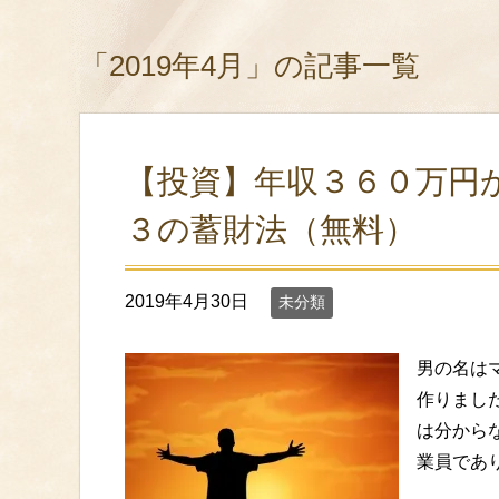
「2019年4月」の記事一覧
【投資】年収３６０万円
３の蓄財法（無料）
2019年4月30日
未分類
男の名は
作りまし
は分から
業員であり