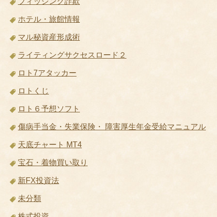
フィッシング詐欺
ホテル・旅館情報
マル秘資産形成術
ライティングサクセスロード２
ロト7アタッカー
ロトくじ
ロト６予想ソフト
傷病手当金・失業保険・ 障害厚生年金受給マニュアル
天底チャート MT4
宝石・着物買い取り
新FX投資法
未分類
株式投資