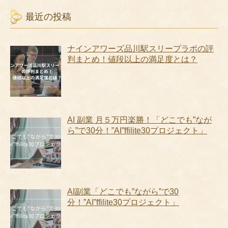
最近の投稿
ナインアワーズ品川駅スリープラボの評
判まとめ！値段以上の満足度とは？
AI 副業 月５万円楽勝！「どこでも”なが
ら”で30分！”AI”ffilite30プロジェクト」
AI副業「どこでも”ながら”で30
分！”AI”ffilite30プロジェクト」