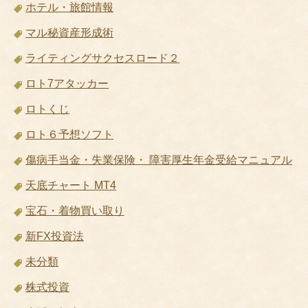
ホテル・旅館情報
マル秘資産形成術
ライティングサクセスロード２
ロト7アタッカー
ロトくじ
ロト６予想ソフト
傷病手当金・失業保険・ 障害厚生年金受給マニュアル
天底チャート MT4
宝石・着物買い取り
新FX投資法
未分類
株式投資