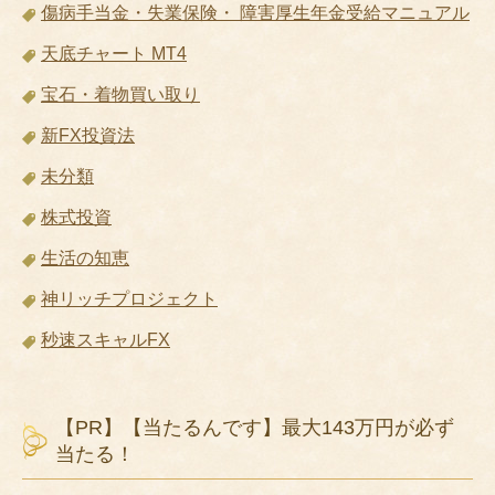
傷病手当金・失業保険・ 障害厚生年金受給マニュアル
天底チャート MT4
宝石・着物買い取り
新FX投資法
未分類
株式投資
生活の知恵
神リッチプロジェクト
秒速スキャルFX
【PR】【当たるんです】最大143万円が必ず
当たる！