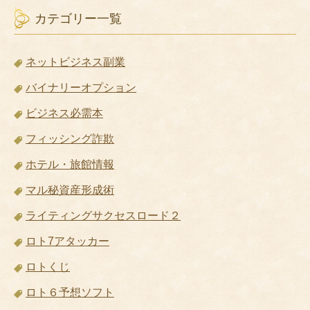
カテゴリー一覧
ネットビジネス副業
バイナリーオプション
ビジネス必需本
フィッシング詐欺
ホテル・旅館情報
マル秘資産形成術
ライティングサクセスロード２
ロト7アタッカー
ロトくじ
ロト６予想ソフト