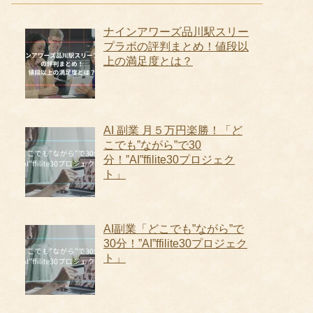
ナインアワーズ品川駅スリー
プラボの評判まとめ！値段以
上の満足度とは？
AI 副業 月５万円楽勝！「ど
こでも”ながら”で30
分！”AI”ffilite30プロジェク
ト」
AI副業「どこでも”ながら”で
30分！”AI”ffilite30プロジェク
ト」