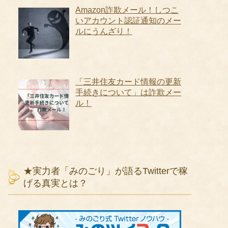
Amazon詐欺メール！しつこ
いアカウント認証通知のメー
ルにうんざり！
「三井住友カード情報の更新
手続きについて」は詐欺メー
ル！
★実力者「みのごり」が語るTwitterで稼
げる真実とは？