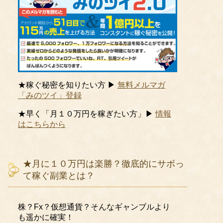
★稼ぐ秘密を知りたい方 ▶
無料メルマガ
「みのツイ」登録
★早く「月１０万円を稼ぎたい方」▶
情報
はこちらから
★月に１０万円は楽勝？徹底的にサボっ
て稼ぐ副業とは？
株？Fx？仮想通貨？そんなギャンブルより
も遥かに確実！