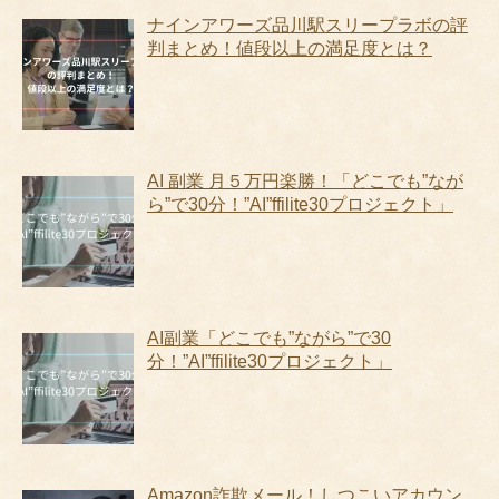
ナインアワーズ品川駅スリープラボの評
判まとめ！値段以上の満足度とは？
AI 副業 月５万円楽勝！「どこでも”なが
ら”で30分！”AI”ffilite30プロジェクト」
AI副業「どこでも”ながら”で30
分！”AI”ffilite30プロジェクト」
Amazon詐欺メール！しつこいアカウン