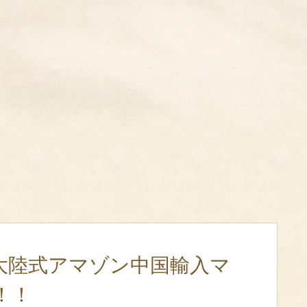
大陸式アマゾン中国輸入マ
！！