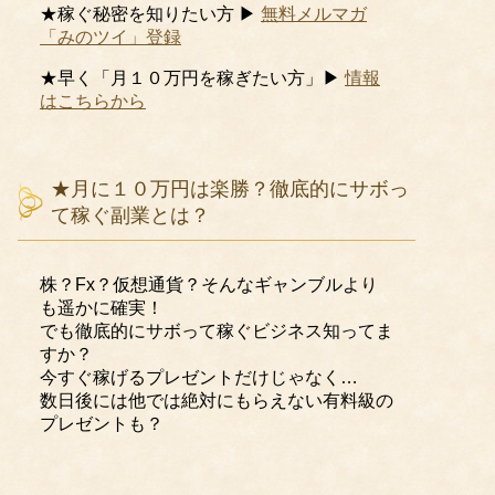
★稼ぐ秘密を知りたい方 ▶
無料メルマガ
「みのツイ」登録
★早く「月１０万円を稼ぎたい方」▶
情報
はこちらから
★月に１０万円は楽勝？徹底的にサボっ
て稼ぐ副業とは？
株？Fx？仮想通貨？そんなギャンブルより
も遥かに確実！
でも徹底的にサボって稼ぐビジネス知ってま
すか？
今すぐ稼げるプレゼントだけじゃなく…
数日後には他では絶対にもらえない有料級の
プレゼントも？