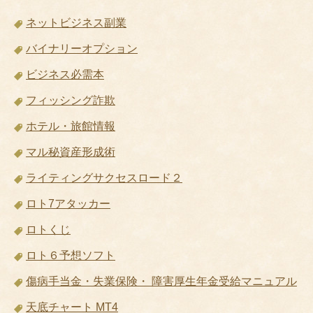
ネットビジネス副業
バイナリーオプション
ビジネス必需本
フィッシング詐欺
ホテル・旅館情報
マル秘資産形成術
ライティングサクセスロード２
ロト7アタッカー
ロトくじ
ロト６予想ソフト
傷病手当金・失業保険・ 障害厚生年金受給マニュアル
天底チャート MT4