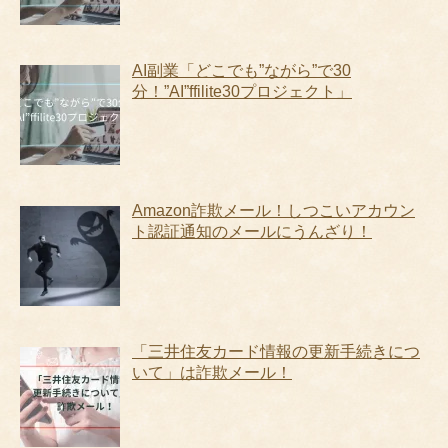
AI副業「どこでも”ながら”で30
分！”AI”ffilite30プロジェクト」
Amazon詐欺メール！しつこいアカウン
ト認証通知のメールにうんざり！
「三井住友カード情報の更新手続きにつ
いて」は詐欺メール！