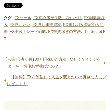
タグ :
FXツール
,
FX初心者が失敗しない方法
,
FX副業副収
入
,
FX勝ちたい
,
FX勝ち組投資家
,
FX勝ち組投資家の入門
編
,
FX実践トレード戦略
,
FX投資稼ぎの方法
,
The Secret F
X
「
FX初心者が月100万円稼いだ方法 ! なぜ！？インジケ
ーターを一切使わず稼げたの？
」
「
【無料】FXを勉強して人生を変えたいと真剣な人にプ
レゼント！
」