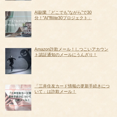
AI副業「どこでも”ながら”で30
分！”AI”ffilite30プロジェクト」
Amazon詐欺メール！しつこいアカウン
ト認証通知のメールにうんざり！
「三井住友カード情報の更新手続きにつ
いて」は詐欺メール！