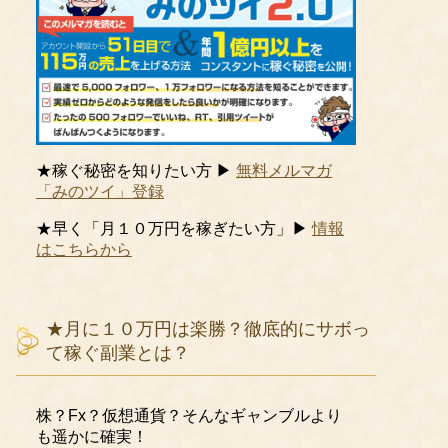
★稼ぐ秘密を知りたい方 ▶
無料メルマガ
「みのツイ」登録
★早く「月１０万円を稼ぎたい方」▶
情報
はこちらから
★月に１０万円は楽勝？徹底的にサボっ
て稼ぐ副業とは？
株？Fx？仮想通貨？そんなギャンブルより
も遥かに確実！