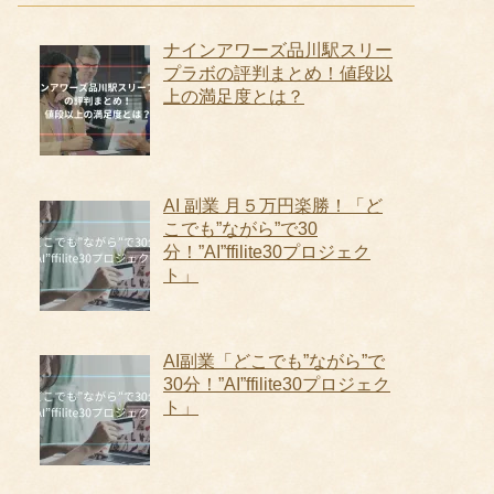
ナインアワーズ品川駅スリー
プラボの評判まとめ！値段以
上の満足度とは？
AI 副業 月５万円楽勝！「ど
こでも”ながら”で30
分！”AI”ffilite30プロジェク
ト」
AI副業「どこでも”ながら”で
30分！”AI”ffilite30プロジェク
ト」