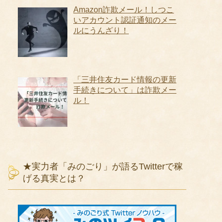
Amazon詐欺メール！しつこ
いアカウント認証通知のメー
ルにうんざり！
「三井住友カード情報の更新
手続きについて」は詐欺メー
ル！
★実力者「みのごり」が語るTwitterで稼
げる真実とは？